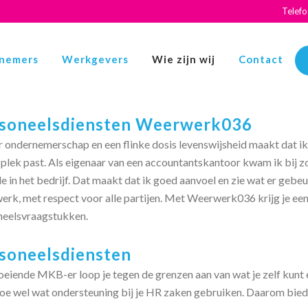
Telef
nemers
Werkgevers
Wie zijn wij
Contact
soneelsdiensten Weerwerk036
r ondernemerschap en een flinke dosis levenswijsheid maakt dat i
plek past. Als eigenaar van een accountantskantoor kwam ik bij zo’
e in het bedrijf. Dat maakt dat ik goed aanvoel en zie wat er gebeur
rk, met respect voor alle partijen. Met Weerwerk036 krijg je een
neelsvraagstukken.
soneelsdiensten
oeiende MKB-er loop je tegen de grenzen aan van wat je zelf kunt en
toe wel wat ondersteuning bij je HR zaken gebruiken. Daarom bied