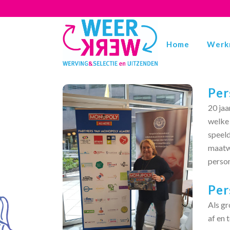
Home
Werk
Per
20 jaa
welke 
speeld
maatwe
perso
Per
Als gr
af en 