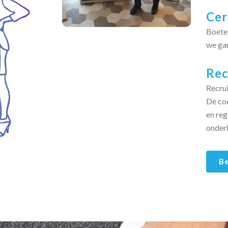
Cer
Boetes
we gar
Rec
Recrui
De cod
en re
onder
Be